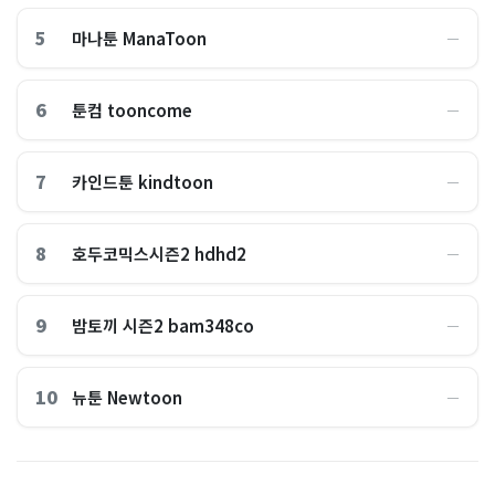
5
마나툰 ManaToon
―
6
툰컴 tooncome
―
7
카인드툰 kindtoon
―
8
호두코믹스시즌2 hdhd2
―
9
밤토끼 시즌2 bam348co
―
10
뉴툰 Newtoon
―