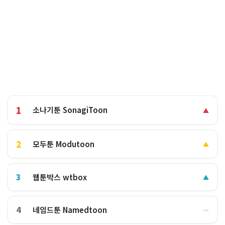
1
소나기툰 SonagiToon
▲
2
모두툰 Modutoon
▲
3
웹툰박스 wtbox
▲
4
네임드툰 Namedtoon
―