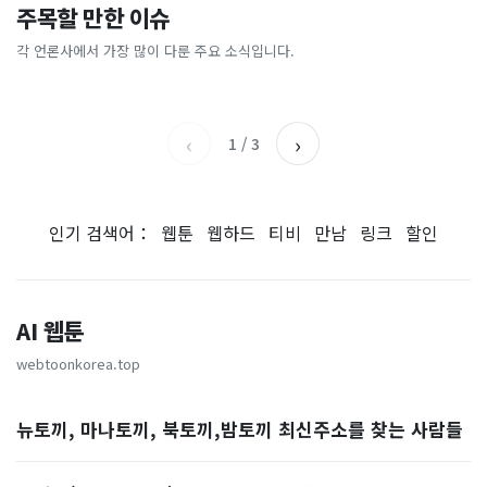
총리 영상에 "대체 뭐냐" 발
'미녀 동반' 40만원 래프팅의
주목할 만한 이슈
“내 주식 진짜 상폐돼?” 마지
40도 육박, 다 녹아버린 하
칵‥日 배우도 "미친 짓"
실체, 은밀하게…[중국나라]
막 경고장 ‘68건’ 무더기 속
루… 7일 용광로 더위 절정 찍
각 언론사에서 가장 많이 다룬 주요 소식입니다.
MBC
이데일리
출…주주들도 조마조마 [투자
는다
헤럴드경제
한국일보
360]
‹
›
1
/
3
인기 검색어：
웹툰
웹하드
티비
만남
링크
할인
AI 웹툰
webtoonkorea.top
뉴토끼, 마나토끼, 북토끼,밤토끼 최신주소를 찾는 사람들