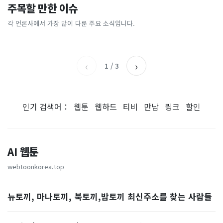
전국 불타오를 때, 여긴 0.9
“450kWh 넘으면 요금 껑
주목할 만한 이슈
“10% 폭락하자 4조 샀는데,
“연봉 3억원 외국인 청년들,
도…에어컨 필요없는 韓 이색
충?”…여름철 전기요금 아끼
18% 뛰자 8조 팔았다”…개
서울 최고라고”…사상 첫 기
피서지
는 법 [이슈픽]
각 언론사에서 가장 많이 다룬 주요 소식입니다.
중앙일보
KBS
미들 왜 이러나 [숫자 뒤의 진
록 나온 이유
세계일보
서울신문
실]
‹
›
1
/
3
인기 검색어：
웹툰
웹하드
티비
만남
링크
할인
AI 웹툰
webtoonkorea.top
뉴토끼, 마나토끼, 북토끼,밤토끼 최신주소를 찾는 사람들