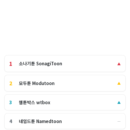
1
소나기툰 SonagiToon
▲
2
모두툰 Modutoon
▲
3
웹툰박스 wtbox
▲
4
네임드툰 Namedtoon
―