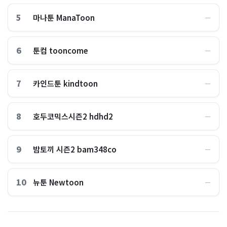
5
마나툰 ManaToon
―
6
툰컴 tooncome
―
7
카인드툰 kindtoon
―
8
호두코믹스시즌2 hdhd2
―
9
밤토끼 시즌2 bam348co
―
10
뉴툰 Newtoon
―