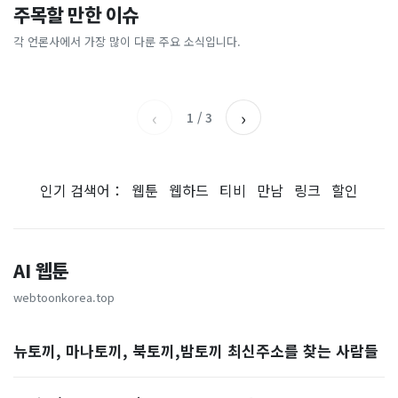
이 대통령 사관학교 통합 발언
"한국 때문에 망했네" 급등해
주목할 만한 이슈
총리 영상에 "대체 뭐냐" 발
'미녀 동반' 40만원 래프팅의
에…“서울대 법대·충암고도
도 아무도 안 산다…코스피 따
칵‥日 배우도 "미친 짓"
실체, 은밀하게…[중국나라]
없애나”
라 출렁이는 日증시
각 언론사에서 가장 많이 다룬 주요 소식입니다.
채널A
아시아경제
MBC
이데일리
‹
›
1
/
3
인기 검색어：
웹툰
웹하드
티비
만남
링크
할인
AI 웹툰
webtoonkorea.top
뉴토끼, 마나토끼, 북토끼,밤토끼 최신주소를 찾는 사람들