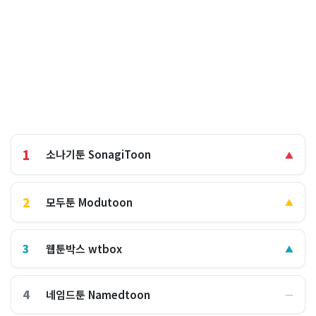
1
소나기툰 SonagiToon
▲
2
모두툰 Modutoon
▲
3
웹툰박스 wtbox
▲
4
네임드툰 Namedtoon
―