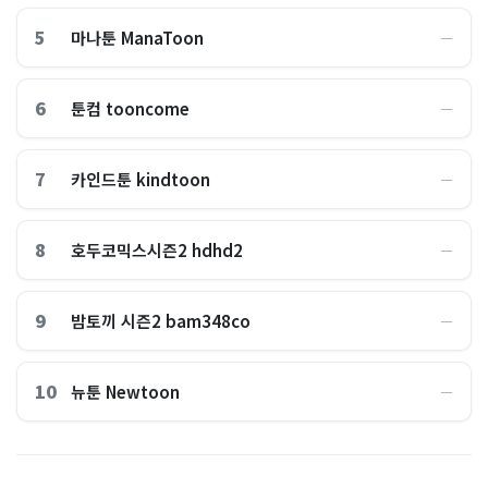
5
마나툰 ManaToon
―
6
툰컴 tooncome
―
7
카인드툰 kindtoon
―
8
호두코믹스시즌2 hdhd2
―
9
밤토끼 시즌2 bam348co
―
10
뉴툰 Newtoon
―