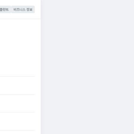
플란트
비즈니스 정보