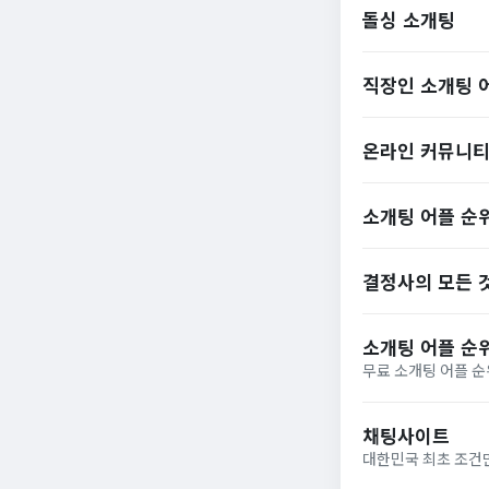
돌싱 소개팅
직장인 소개팅 
온라인 커뮤니티
소개팅 어플 순
결정사의 모든 것
소개팅 어플 순위
무료 소개팅 어플 
​채팅사이트
대한민국 최초 조건