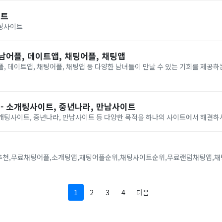
이트
팅사이트
남어플, 데이트앱, 채팅어플, 채팅앱
, 데이트앱, 채팅어플, 채팅앱 등 다양한 남녀들이 만날 수 있는 기회를 제공
- 소개팅사이트, 중년나라, 만남사이트
개팅사이트, 중년나라, 만남사이트 등 다양한 목적을 하나의 사이트에서 해결
추천,무료채팅어플,소개팅앱,채팅어플순위,채팅사이트순위,무료랜덤채팅앱,
1
2
3
4
다음