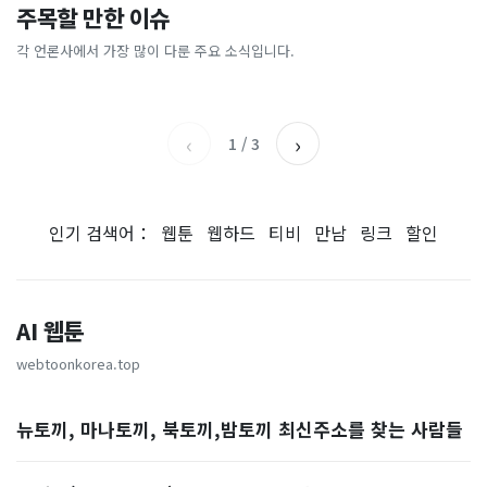
'축협 성접대' 해외도 발칵…
명품 옷 집어 가방에…백화점
주목할 만한 이슈
“이걸 버려? 말아?”···싱크대
"남성 둘 쓰러진 채" 결국 사
일본은 '심판 3명' 실명 공개
돌며 2800만원어치 훔친 중국
구석에서 발견한 3년 묵은 베
망…숨지기 전 SOS 보냈다
인
각 언론사에서 가장 많이 다룬 주요 소식입니다.
JTBC
동아일보
이킹소다·과탄산소다 쓸 수
경향신문
SBS
있을까
‹
›
1
/
3
인기 검색어：
웹툰
웹하드
티비
만남
링크
할인
AI 웹툰
webtoonkorea.top
뉴토끼, 마나토끼, 북토끼,밤토끼 최신주소를 찾는 사람들