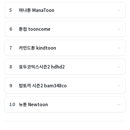
5
마나툰 ManaToon
―
6
툰컴 tooncome
―
7
카인드툰 kindtoon
―
8
호두코믹스시즌2 hdhd2
―
9
밤토끼 시즌2 bam348co
―
10
뉴툰 Newtoon
―