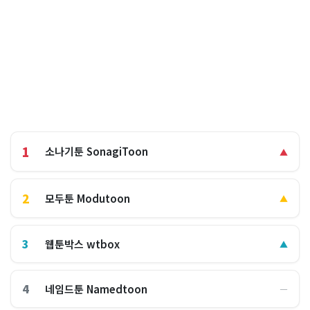
1
소나기툰 SonagiToon
▲
2
모두툰 Modutoon
▲
3
웹툰박스 wtbox
▲
4
네임드툰 Namedtoon
―