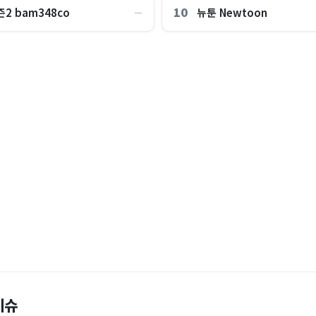
10
2 bam348co
뉴툰 Newtoon
―
, 여긴 0.9도…에어컨 필요없는 韓
“450kWh 넘으면 요금 껑충?”…
이슈
4조 샀는데, 18% 뛰자 8조 팔았
“연봉 3억원 외국인 청년들, 서울
끼는 법 [이슈픽]