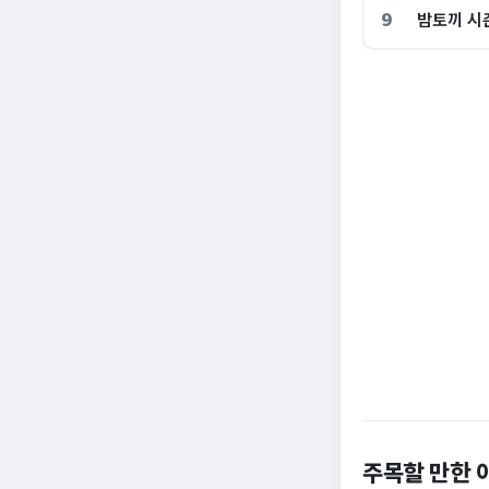
9
밤토끼 시즌
전국 불타오를 때
주목할 만한 
“10% 폭락하자 
이색 피서지