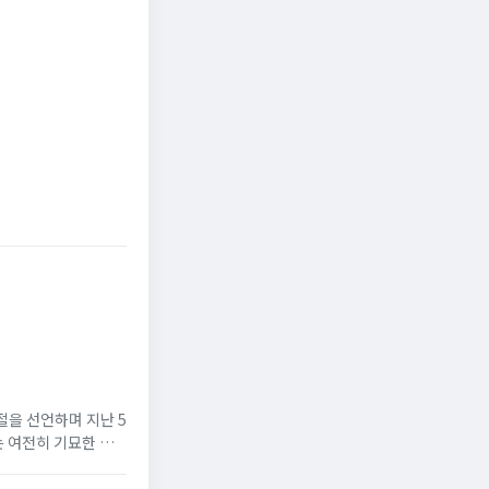
분기 적자
파이낸셜뉴스
매일경제
절을 선언하며 지난 5
는 여전히 기묘한 현
뉴토끼 최신주소’,