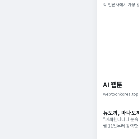
다”…개미들 왜 이
각 언론사에서 가장 
중앙일보
세계일보
AI 웹툰
webtoonkorea.top
뉴토끼, 마나토
“폐쇄한다더니 눈속임
월 11일부터 강력한
상이 반복되고 있습니
‘마나토...