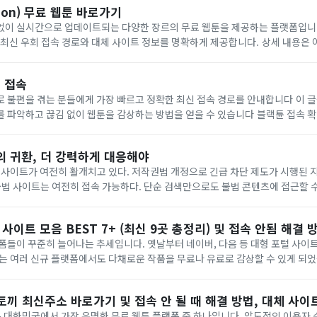
oon) 무료 웹툰 바로가기
 실시간으로 업데이트되는 다양한 장르의 무료 웹툰을 제공하는 플랫폼입니다. 접속이 차
우회 접속 경로와 대체 사이트 정보를 명확하게 제공합니다. 상세 내용은 아래에서 확인하세요.
인이 수시로 변경되므로 최신
 접속
을 겪는 분들에게 가장 빠르고 정확한 최신 접속 경로를 안내합니다 이 글을 통해 현재 유효한
고 끊김 없이 웹툰을 감상하는 방법을 얻을 수 있습니다 블랙튠 접속 확인하기 구분내용제
 및 웹소설 감상업데이트실시간 신규 회차 등록지원 기기피씨 스마트폰 태블릿이
'의 귀환, 더 강력하게 대응해야
 사이트가 여전히 활개치고 있다. 저작권법 개정으로 긴급 차단 제도가 시행된 지
불법 사이트는 여전히 접속 가능하다. 단순 검색만으로도 불법 콘텐츠에 접근할 수
리를 짓밟고 산업을 갉아먹는 범죄가 
 사이트 모음 BEST 7+ (최신 9곳 총정리) 및 접속 안됨 해결 
폼들이 꾸준히 늘어나는 추세입니다. 옛날부터 네이버, 다음 등 대형 포털 사이
 여러 신규 플랫폼에서도 다채로운 작품을 무료나 유료로 감상할 수 있게 되었습니다. 세
시대보다는 동영상이나 웹툰처럼 시각적인 자극을 선호하는 ...
 뉴토끼 최신주소 바로가기 및 접속 안 될 때 해결 방법, 대체 사이
)는 대한민국에서 가장 유명한 무료 웹툰 플랫폼 중 하나입니다. 압도적인 이용자 