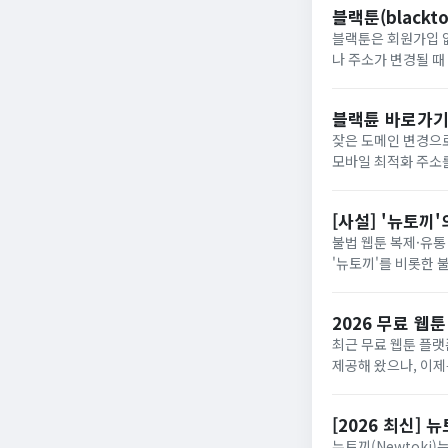
블랙툰(blackt
블랙툰은 회원가입 없이
나 주소가 변경될 때 최신 
블랙툰 최신주소 바로가기 블랙툰 우회 주소 바로가기 블랙툰은 통신사 차단 이슈로 도메
접속 주...
블랙튠 바로가기
잦은 도메인 변경으로 불편
모바일 최적화 주소를 파악하
공 서비스무료 웹툰
라우저 최...
[사설] '뉴토끼
불법 웹툰 복제·유통
'뉴토끼'를 비롯한 
2026 무료 웹툰
최근 무료 웹툰 플랫
제공해 왔으나, 이제는
하면서 활자를 읽는 
[2026 최신]
뉴토끼(Newtoki