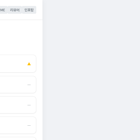
ME
리뷰어
인포탑
▲
―
―
―