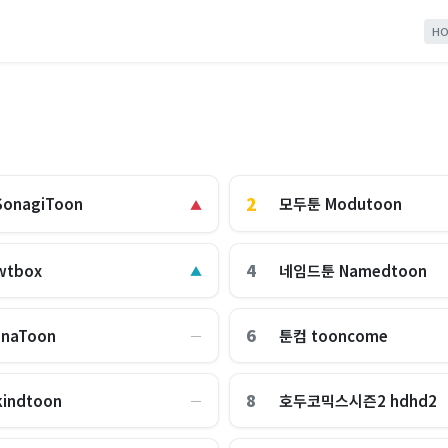
HO
2
모두툰 Modutoon
onagiToon
▲
4
tbox
네임드툰 Namedtoon
▲
6
naToon
툰컴 tooncome
―
8
indtoon
호두코믹스시즌2 hdhd2
―