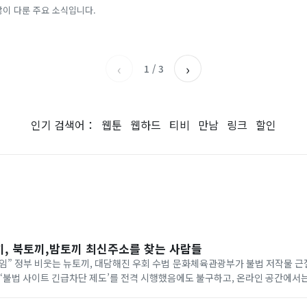
러나 [숫자 뒤의 진실]
첫 기록 나온 이유
많이 다룬 주요 소식입니다.
KBS
서울신문
‹
›
1
/
3
인기 검색어：
웹툰
웹하드
티비
만남
링크
할인
끼, 북토끼,밤토끼 최신주소를 찾는 사람들
” 정부 비웃는 뉴토끼, 대담해진 우회 수법 문화체육관광부가 불법 저작물 근
 ‘불법 사이트 긴급차단 제도’를 전격 시행했음에도 불구하고, 온라인 공간에서
다. 포털 사이트 검색창과 커뮤니티 게시판, 소셜미디어(SNS)에는 매일같이 ‘