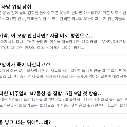
 사망 위험 낮춰
 운동 전에 몸의 긴장을 풀어주고 본 운동이 끝나면 마무리하기 위한 보조 수단
 다양한 건강, 효과를 누릴 수 있는 완벽한 하나의 운동이라는 게 전문가들의 의견
스트레칭은 근...
손가락, 이 모양 안된다면? 지금 바로 병원으로...
서 나타나는‘핑거 클러빙’ 현상을 활용한 폐암 예측 방법은 무엇일까요? 바로 ‘검지 손톱으로 다
이아몬드 모양 만들기’입니다! 폐암 환자의 약 35%에게서 나타는 핑거...
고양이가 죽어 나간다고??
없는 병에 걸려 급사하고 있다
있죠.그러나 중간 검사 결과, 현재까지 사료에는 문제가 없다는 결론이 내려졌습
 늘었습니다!원인이 미궁으로 빠지면서 각자 조심하는 수밖...
려한 비주얼의 MZ돌싱 총 집합! 5월 9일 첫 방송...
0년대생 MZ 돌싱’들의 등장을 알리며 5월 9일 돌아옵니다!국내 최초로 돌싱들의
뜨거운 화제를 불러모은 ‘돌싱글즈’가 시즌5 첫 방송을 확정했습니다.그간 ‘돌
거침없는 직진 로맨스, 아슬아슬한 동거 과정을 리얼하게 담아내며 폭발적인 사랑
 넣고 15분 뒤에"...왜?