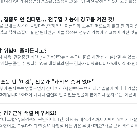
대 여성 A씨가 중증열성혈소판감소증후군(SFTS) 확진 판정을 받았다고 밝혔습니
 집중도 안 된다면... 전두엽 기능에 경고등 켜진 것!
로 보내는 시간이 늘었다면,익히 알던 이름인데 도무지 떠오르지 않고,한 가지
없고 감정 조절이 잘 안 된다면,···이들 증상은 전두엽 기능에 경고등이 켜진 것
기능 저하로 나타나는 증상들 ↑ (사진 언스플래시)...
망 위험이 줄어든다고?
단' / 사진=연합뉴스 누구나 짧은 시간 쉽게 실천할 수 있는 계단 오르기가 심혈
 위험을 줄일 수 있다는 영국 대학팀의 연구 결과가 나왔습니다!35세 이상 48만
에 대한 메타분석을 통해 계단 오르기와 수명...
입소문 탄 '이것', 전문가 "과학적 증거 없어"
는 인플루언서 신디 커리/사진=틱톡 캡처 최근 얼굴에 바나나 껍질을 바르는 피부 미용
 화제입니다!SNS에 바나나 껍질의 안쪽 면을 얼굴에 붙이거나 문지르는, 이른바
요....
 법? 근육 색깔 바꾸세요!
부터 고혈압, 뇌경색의 원인입니다!간, 심장 등 내장기관까지 지방이 쌓이기 때
시한폭탄이라고 할 수 있어요. 그렇다면 과연 중년 