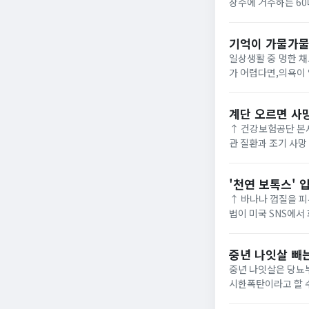
상주에 거주하는 60
기억이 가물가물,
일상생활 중 멍한 채
가 어렵다면,의욕이 
계단 오르면 사
↑ 건강보험공단 본사 사옥 '건강증진 계
관 질환과 조기 사망
르기 효과 연구 9편
'천연 보톡스' 
↑ 바나나 껍질을 피부에 문지르
법이 미국 SNS에서
들이 다수 올라와 있어
중년 나잇살 빼는
중년 나잇살은 당뇨