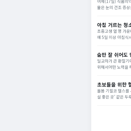
어제(17일) 식품의
물은 눈의 건조 증상
서도 쉽게 구매 가능합
아침 거르는 청소
초중고생 열 명 가운데 네 명이 아
숨만 잘 쉬어도 
일교차가 큰 환절기
위해서어떤 노력을 해야 할지 함께 알아봅시다! 실
개하고자 합니다.실제
초보들을 위한 헬
올봄 기필코 헬스를 
설 좋은 곳’ 같은 두
자가 헬스장을 선택할