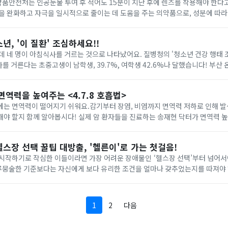
약품안전처는 인공눈물 투여 후 적어도 15분이 지난 후에 렌즈를 착용해야 한다고 전했
을 완화하고 자극을 일시적으로 줄이는 데 도움을 주는 의약품으로, 성분에 따라
니다!...
년, '이 질환' 조심하세요!!
침식사를 거르는 것으로 나타났어요. 질병청의 '청소년 건강 행태 조사'에 따르면 1주일
에 5일 이상 아침식사를 거른다는 초중고생이 남학생,
면역력을 높여주는 <4.7.8 호흡법>
에는 면역력이 떨어지기 쉬워요.감기부터 장염, 비염까지 면역력 저하로 인해 
제 암 환자들을 진료하는 송재현 닥터가 면역력 높이는 방법에 대해 소
로 암 환자들에게 권하고 있는 방법이라고 하는데요!...
스장 선택 꿀팁 대방출, '헬른이'로 가는 첫걸음!
시작하기로 작심한 이들이라면 가장 어려운 장애물인 ‘헬스장 선택’부터 넘어서야
루뭉술한 기준보다는 자신에게 보다 유리한 조건을 얼마나 갖추었는지를 따져야 하죠. 헬스
 때 가장 우선하는 조건은 ‘거리’입니다!...
1
2
다음