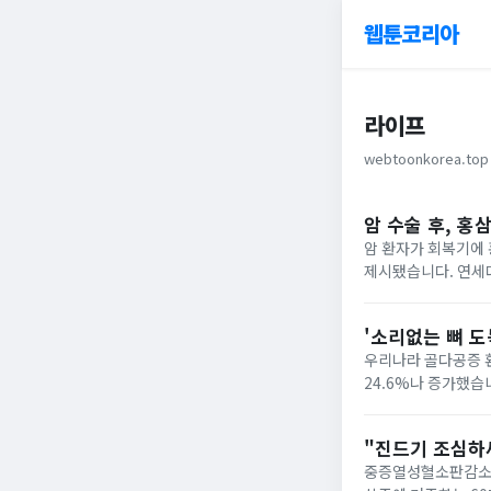
웹툰코리아
라이프
webtoonkorea.top
암 수술 후, 홍
암 환자가 회복기에
제시됐습니다. 연세대 의대 강남세브란스병원 위장관외과 권인규 교수 연구팀은 3일 대구 경북대에서 열린 고려인삼학
회 춘계학술대회에서 
'소리없는 뼈 도
우리나라 골다공증 환
24.6%나 증가했습니다. 노인에게 골다공증 관리가 중요한 이유는 우선 골절 위험을 높인다는
강도가 약해져서 쉽게
"진드기 조심하세
중증열성혈소판감소증후군(SFT