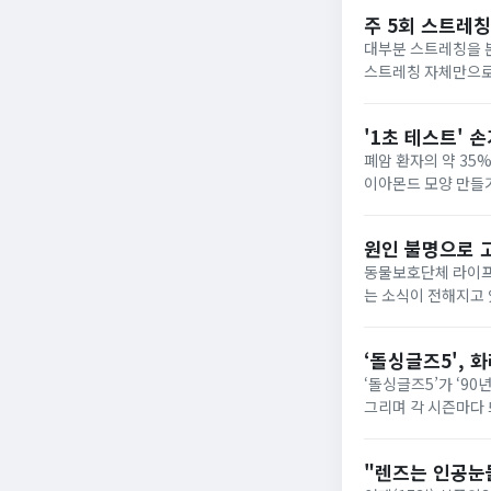
주 5회 스트레칭
대부분 스트레칭을 본
스트레칭 자체만으로도
=언스플래시 
'1초 테스트' 
폐암 환자의 약 35%에게
원인 불명으로 
동물보호단체 라이프 제공 최근 같은 회사에서 만든 사료를 먹은 고양이들이 원인을 알 수 
는 소식이 전해지고 
고양이만 두 배 이상
‘돌싱글즈5', 화
‘돌싱글즈5’가 ‘9
그리며 각 시즌마다 
의 솔직한 이야기와 
"렌즈는 인공눈물