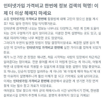
인터넷가입 가격비교 한번에 정보 검색의 혁명! 이
제 더 이상 헤매지 마세요
요즘
인터넷가입 가격비교 한번에
활용법에 대해 고민이 많으신 분들 계시
죠? 저도 얼마 전까지 정말 막막했거든요.
인터넷에 검색하면 나오는 정보는 너무나도 다양하고, 어떤 게 진짜 도움이
되는 건지 구분하기가 쉽지 않더라고요. 이론만 잔뜩 설명하는 곳도 있고, 실
제로 따라하기에는 너무 복잡한 곳도 많았어요.
그러다가 우연히 발견한 방법이 정말 결정적이었네요. 복잡한 설명 없이 핵
심만 딱 집어주는
인터넷가입 가격비교 한번에
실전 가이드를 접하게 되었거
든요.
제가 느낀 가장 큰 장점은 뭐냐면, 처음 시작하는 사람의 입장에서 차근차근
알려준다는 점이에요. 전문 용어를 써서 더 어렵게 만드는 게 아니라, 어떻게
하면 내 상황에 바로 적용할 수 있을지에 초점을 맞춘 설명이 정말 좋았어요.
또 하나는, 단순히 방법만 알려주는 게 아니라 '왜 이렇게 해야 하는지'에 대
한 이유까지 설명해주니까 훨씬 이해가 잘 되고 기억에도 오래 남더라고요.
이제는
인터넷가입 가격비교 한번에
관련해서 궁금한 게 생기면 가장 먼저
찾게 되는 필수 참고 자료가 되었네요.
여러분도 정보 찾으러 여러 군데 헤매시느라 시간 낭비하시기 전에, 한번쯤
살펴보시길 강력히 추천해 드려요. 분명히 후회하지 않으실 거예요!