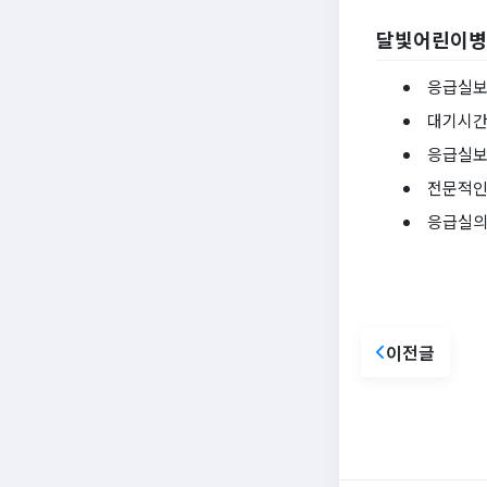
달빛어린이병원
응급실보
대기시간
응급실보
전문적인
응급실의
이전글