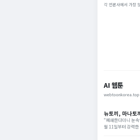
끈'
각 언론사에서 가장 
동아일보
YTN
AI 웹툰
webtoonkorea.top
뉴토끼, 마나토
“폐쇄한다더니 눈속임
월 11일부터 강력한
상이 반복되고 있습니
‘마나토...