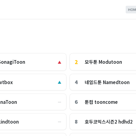
HOM
2
모두툰 Modutoon
onagiToon
▲
4
tbox
네임드툰 Namedtoon
▲
6
naToon
툰컴 tooncome
―
8
indtoon
호두코믹스시즌2 hdhd2
―