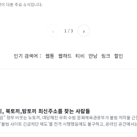
스피 따라 출렁이는 日증시
많이 다룬 주요 소식입니다.
전자신문
아시아경제
‹
›
1
/
3
인기 검색어：
웹툰
웹하드
티비
만남
링크
할인
끼, 북토끼,밤토끼 최신주소를 찾는 사람들
” 정부 비웃는 뉴토끼, 대담해진 우회 수법 문화체육관광부가 불법 저작물 근
 ‘불법 사이트 긴급차단 제도’를 전격 시행했음에도 불구하고, 온라인 공간에서
다. 포털 사이트 검색창과 커뮤니티 게시판, 소셜미디어(SNS)에는 매일같이 ‘