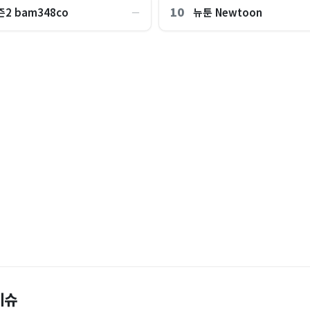
10
2 bam348co
뉴툰 Newtoon
―
총장 46명 “사관학교 통합, 진단과
코스피는 떨어지는데 '희망고문?'
이슈
르르'...검은 옷은 10℃ 이상 '후
"한국 때문에 망했네" 급등해도 아
만2000 간다” 근거는?