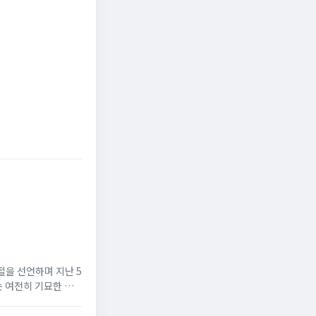
신청
국민일보
조선비즈
절을 선언하며 지난 5
는 여전히 기묘한 현
뉴토끼 최신주소’,