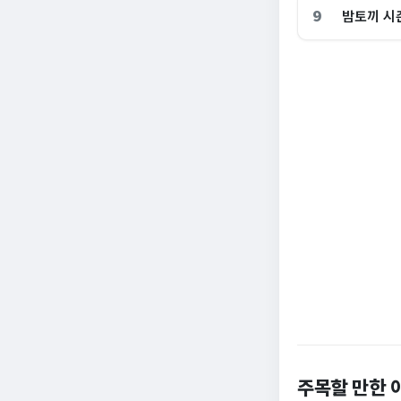
9
밤토끼 시즌
역대 육해공 참모
주목할 만한 
불 없이 버터가 '사
처방 어긋나”