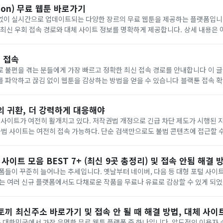
oon) 무료 웹툰 바로가기
 실시간으로 업데이트되는 다양한 장르의 무료 웹툰을 제공하는 플랫폼입니다. 접속이 차
우회 접속 경로와 대체 사이트 정보를 명확하게 제공합니다. 상세 내용은 아래에서 확인하세요.
인이 수시로 변경되므로 최신
 접속
을 겪는 분들에게 가장 빠르고 정확한 최신 접속 경로를 안내합니다 이 글을 통해 현재 유효한
고 끊김 없이 웹툰을 감상하는 방법을 얻을 수 있습니다 블랙튠 접속 확인하기 구분내용제
 및 웹소설 감상업데이트실시간 신규 회차 등록지원 기기피씨 스마트폰 태블릿이
'의 귀환, 더 강력하게 대응해야
 사이트가 여전히 활개치고 있다. 저작권법 개정으로 긴급 차단 제도가 시행된 지
불법 사이트는 여전히 접속 가능하다. 단순 검색만으로도 불법 콘텐츠에 접근할 수
리를 짓밟고 산업을 갉아먹는 범죄가 
 사이트 모음 BEST 7+ (최신 9곳 총정리) 및 접속 안됨 해결 
폼들이 꾸준히 늘어나는 추세입니다. 옛날부터 네이버, 다음 등 대형 포털 사이
 여러 신규 플랫폼에서도 다채로운 작품을 무료나 유료로 감상할 수 있게 되었습니다. 세
시대보다는 동영상이나 웹툰처럼 시각적인 자극을 선호하는 ...
 뉴토끼 최신주소 바로가기 및 접속 안 될 때 해결 방법, 대체 사이
)는 대한민국에서 가장 유명한 무료 웹툰 플랫폼 중 하나입니다. 압도적인 이용자 