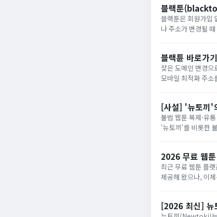
블랙툰(blackt
블랙툰은 회원가입 없이
나 주소가 변경될 때 최신 
블랙툰 최신주소 바로가기 블랙툰 우회 주소 바로가기 블랙툰은 통신사 차단 이슈로 도메
접속 주...
블랙튠 바로가기
잦은 도메인 변경으로 불편
모바일 최적화 주소를 파악하
공 서비스무료 웹툰
라우저 최...
[사설] '뉴토끼
불법 웹툰 복제·유통
'뉴토끼'를 비롯한 
2026 무료 웹툰
최근 무료 웹툰 플랫
제공해 왔으나, 이제는
하면서 활자를 읽는 
[2026 최신]
뉴토끼(Newtoki