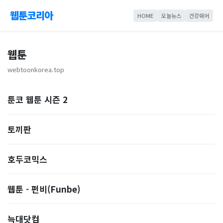
웹툰코리아
HOME
오늘뉴스
건강쉐어
웹툰
webtoonkorea.top
툰코 웹툰 시즌 2
토끼판
호두코믹스
웹툰 - 펀비(Funbe)
늑대닷컴