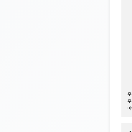
주
주
야