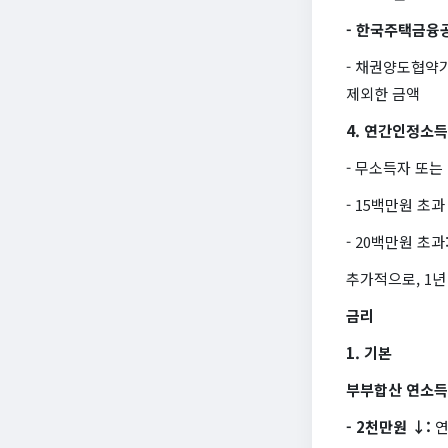
- 한국주택금융
- 채권양도협약
제외한 금액
4. 연간인정소득
- 무소득자 또는
- 15백만원 초과
- 20백만원 초과
추가적으로, 1년
금리
1. 기본
부부합산 연소득 
- 2천만원 ↓:
연