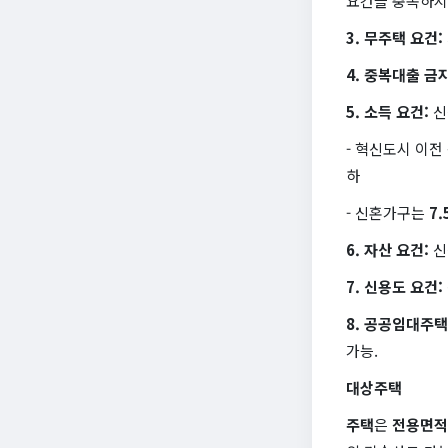
요건을 충족하지
3. 무주택 요건:
4. 중복대출 금지
5. 소득 요건:
신
- 혁신도시 이전
하
- 신혼가구는
7.
6. 자산 요건:
신
7. 신용도 요건:
8. 공공임대주택
가능.
대상주택
주택
은
전용면적