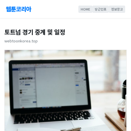
웹툰코리아
HOME
당근인포
정보창고
토트넘 경기 중계 및 일정
webtoonkorea.top