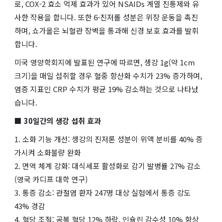
로, COX-2 효소 억제 효과가 있어 NSAIDs 계열 진통제와 유
사한 작용을 합니다. 또한 6-진저롤 성분은 위장 운동을 촉진
하며, 쇼가올은 뇌혈관 장벽을 통과해 신경 보호 효과를 발휘
합니다.
미국 영양학회지에 발표된 연구에 따르면, 생강 1g(약 1cm
크기)을 매일 섭취할 경우 혈중 항산화 수치가 23% 증가하며,
염증 지표인 CRP 수치가 평균 19% 감소하는 것으로 나타났
습니다.
■ 30일간의 생강 섭취 효과
1. 소화 기능 개선: 생강의 진저론 성분이 위액 분비를 40% 증
가시켜 소화불량 완화
2. 면역 체계 강화: 대식세포 활성화로 감기 발병률 27% 감소
(영국 카디프 대학 연구)
3. 통증 감소: 관절염 환자 247명 대상 실험에서 통증 강도
43% 경감
4. 혈당 조절: 공복 혈당 12% 하락, 인슐린 감수성 10% 향상