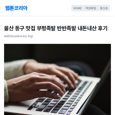
웹툰코리아
HOME
허브타임
포스트
울산 동구 맛집 부평족발 반반족발 내돈내산 후기
webtoonkorea.top