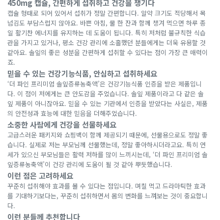
450mg 캡슐, 간편하게 섭취하고 건강을 챙기다
캡슐 형태로 되어 있어서 섭취가 정말 간편합니다. 알약 크기도 적당해서 목
넘김도 부담스럽지 않아요. 바쁜 아침, 물 한 잔과 함께 챙겨 먹으면 하루 종
일 활기찬 에너지를 유지하는 데 도움이 됩니다. 특히 저처럼 불규칙한 식습
관을 가지고 있거나, 평소 건강 관리에 소홀했던 분들에게는 더욱 유용할 것
같아요. 솔잎의 좋은 성분을 간편하게 섭취할 수 있다는 점이 가장 큰 매력이
죠.
믿을 수 있는 건강기능식품, 안심하고 섭취하세요
‘더 파인 프리미엄 솔잎증류농축액’은 건강기능식품 인증을 받은 제품입니
다. 이 점이 저에게는 큰 안도감을 주었습니다. 솔잎 제품이라고 다 같은 솔
잎 제품이 아니잖아요. 믿을 수 있는 기관에서 인증을 받았다는 사실은, 제품
의 안전성과 효능에 대한 믿음을 더해주었습니다.
소중한 사람에게 건강을 선물하세요
고급스러운 패키지와 쇼핑백이 함께 제공되기 때문에, 선물용으로도 정말 좋
습니다. 실제로 저는 부모님께 선물했는데, 정말 좋아하시더라고요. 특히 연
세가 있으신 부모님들은 활력 저하를 많이 느끼시는데, ‘더 파인 프리미엄 솔
잎증류농축액’이 건강 관리에 도움이 될 것 같아 뿌듯했습니다.
이런 점은 고려하세요
꾸준히 섭취해야 효과를 볼 수 있다는 점입니다. 며칠 먹고 드라마틱한 효과
를 기대하기보다는, 꾸준히 섭취하면서 몸의 변화를 느껴보는 것이 중요합니
다.
이런 분들께 추천합니다