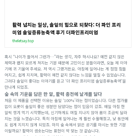
활력 넘치는 일상, 솔잎의 힘으로 되찾다: 더 파인 프리
미엄 솔잎증류농축액 후기 더파인프리미엄
theletsay.top
혹시 “나이가 들어서 그런가…”라는 생각, 자주 하시나요? 예전 같지 않은
체력과 왠지 모르게 쳐지는 기분 때문에 고민이신 분들이라면, 오늘 제 이야
기에 귀 기울여 주세요. 저 역시 그랬거든요. 아침에 일어나는 게 점점 힘들
어지고, 쉽게 지치며, 활력이 예전 같지 않다는 느낌을 떨칠 수 없었습니다.
그러다 솔잎이 좋다는 이야기를 듣고 ‘더 파인 프리미엄 솔잎증류농축액’을
만나게 되었죠.
숲 속의 기운을 담은 한 알, 활력 충전에 날개를 달다
처음 이 제품을 선택한 이유는 솔잎 ‘100%’라는 점이었습니다. 다른 첨가물
없이 오롯이 솔잎의 좋은 성분만 담았다는 점이 믿음이 갔죠. 매일 아침 한
알씩 챙겨 먹기 시작했는데, 신기하게도 며칠 지나지 않아 몸이 조금씩 달라
지는 것을 느꼈습니다. 특히 아침에 일어나는 게 훨씬 수월해졌고, 낮 동안에
도 쉽게 지치지 않게 되었죠. 마치 숲 속에서 맑은 공기를 마시는 듯한 기분
이랄까요? 활력이 샘솟는다는 표현이 딱 맞는 것 같습니다.